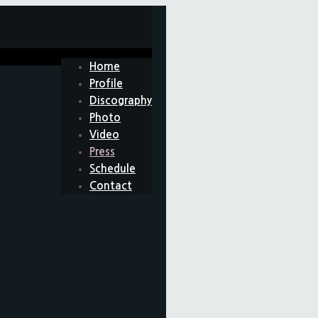
Home
Profile
Discography
Photo
Video
Press
Schedule
Contact