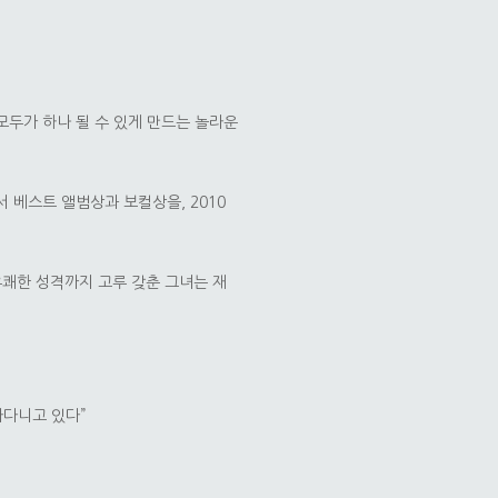
모두가 하나 될 수 있게 만드는 놀라운
서 베스트 앨범상과 보컬상을, 2010
유쾌한 성격까지 고루 갖춘 그녀는 재
아다니고 있다”