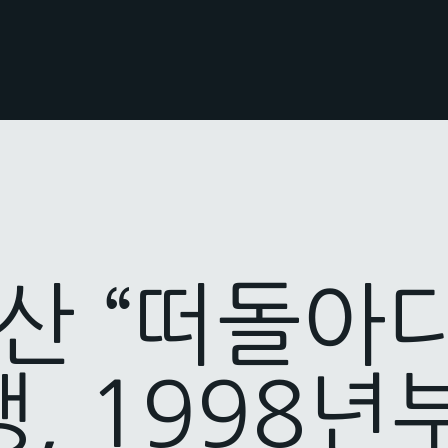
웅산 “떠돌아
, 1998년