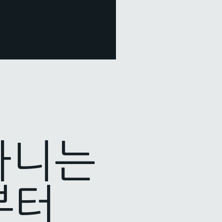
다니는
부터